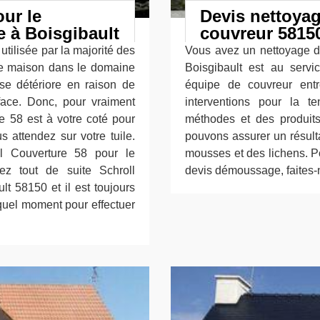
ur le
Devis nettoyag
e à Boisgibault
couvreur 5815
 utilisée par la majorité des
Vous avez un nettoyage de
une maison dans le domaine
Boisgibault est au serv
 se détériore en raison de
équipe de couvreur entr
face. Donc, pour vraiment
interventions pour la t
e 58 est à votre coté pour
méthodes et des produit
s attendez sur votre tuile.
pouvons assurer un résulta
ll Couverture 58 pour le
mousses et des lichens. Po
ez tout de suite Schroll
devis démoussage, faites-n
t 58150 et il est toujours
 quel moment pour effectuer