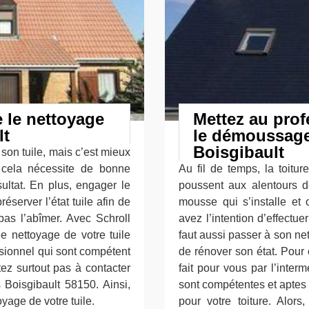
e le nettoyage
Mettez au prof
lt
le démoussage 
Boisgibault
son tuile, mais c’est mieux
e cela nécessite de bonne
Au fil de temps, la toitur
ultat. En plus, engager le
poussent aux alentours de 
éserver l’état tuile afin de
mousse qui s’installe et 
pas l’abîmer. Avec Schroll
avez l’intention d’effectu
e nettoyage de votre tuile
faut aussi passer à son ne
ssionnel qui sont compétent
de rénover son état. Pour 
tez surtout pas à contacter
fait pour vous par l’inter
 Boisgibault 58150. Ainsi,
sont compétentes et aptes 
yage de votre tuile.
pour votre toiture. Alors