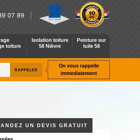
39 07 89
yage
Isolation toiture
Peinture sur
 toiture
58 Nièvre
tuile 58
On vous rappelle
immediatement
ANDEZ UN DEVIS GRATUIT
nnées