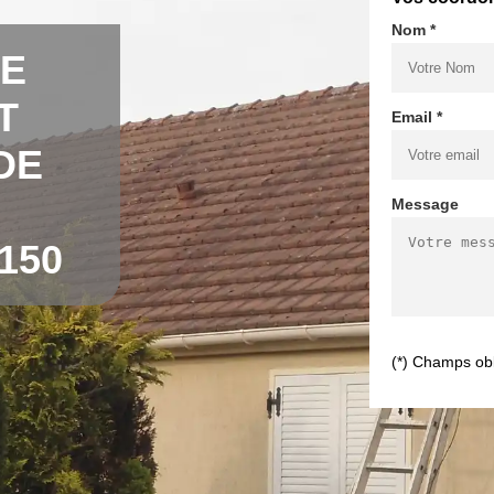
Nom *
DE
T
Email *
DE
Message
150
(*) Champs obl