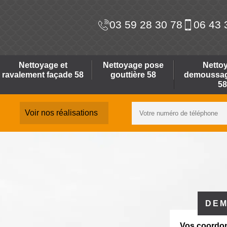
03 59 28 30 78
06 43 
Nettoyage et
Nettoyage pose
Netto
ravalement façade 58
gouttière 58
demoussage
58
Voir nos réalisations
DEM
Vos coordo