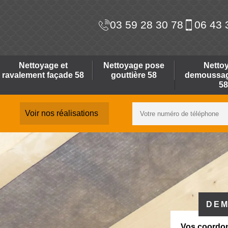
03 59 28 30 78
06 43 
Nettoyage et
Nettoyage pose
Netto
ravalement façade 58
gouttière 58
demoussage
58
Voir nos réalisations
DEM
Vos coordo