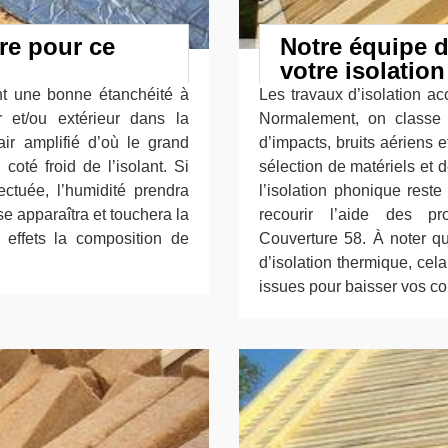
ure pour ce
Notre équipe d
votre isolatio
nt une bonne étanchéité à
Les travaux d’isolation ac
ur et/ou extérieur dans la
Normalement, on classe 
ir amplifié d’où le grand
d’impacts, bruits aériens 
coté froid de l’isolant. Si
sélection de matériels et 
ectuée, l’humidité prendra
l’isolation phonique reste
e apparaîtra et touchera la
recourir l’aide des pr
r effets la composition de
Couverture 58. À noter q
d’isolation thermique, cel
issues pour baisser vos c