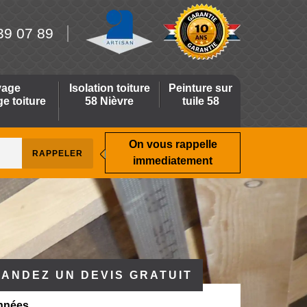
39 07 89
yage
Isolation toiture
Peinture sur
 toiture
58 Nièvre
tuile 58
On vous rappelle
immediatement
ANDEZ UN DEVIS GRATUIT
nnées