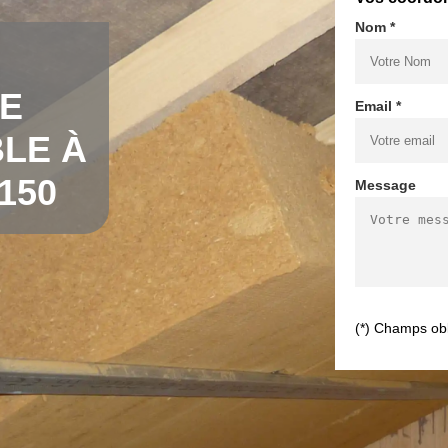
Nom *
DE
Email *
LE À
150
Message
(*) Champs obl