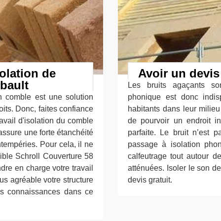
olation de
Avoir un devis
bault
Les bruits agaçants so
 comble est une solution
phonique est donc indis
its. Donc, faites confiance
habitants dans leur milieu
avail d'isolation du comble
de pourvoir un endroit in
ssure une forte étanchéité
parfaite. Le bruit n’est 
ntempéries. Pour cela, il ne
passage à isolation phon
sible Schroll Couverture 58
calfeutrage tout autour d
dre en charge votre travail
atténuées. Isoler le son 
us agréable votre structure
devis gratuit.
es connaissances dans ce