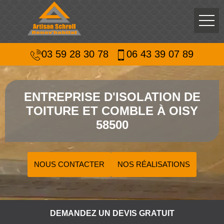
03 59 28 30 78
06 43 39 07 89
ENTREPRISE D'ISOLATION DE
TOITURE ET COMBLE À OISY
58500
NOUS CONTACTER
NOS RÉALISATIONS
DEMANDEZ UN DEVIS GRATUIT