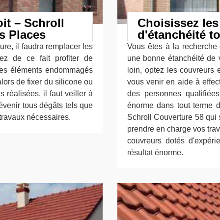
it – Schroll
Choisissez le
s Places
d'étanchéité t
ture, il faudra remplacer les
Vous êtes à la recherche 
z de ce fait profiter de
une bonne étanchéité de v
t les éléments endommagés
loin, optez les couvreurs
lors de fixer du silicone ou
vous venir en aide à effec
 réalisées, il faut veiller à
des personnes qualifiées
révenir tous dégâts tels que
énorme dans tout terme de
s travaux nécessaires.
Schroll Couverture 58 qui
prendre en charge vos trava
couvreurs dotés d'expéri
résultat énorme.