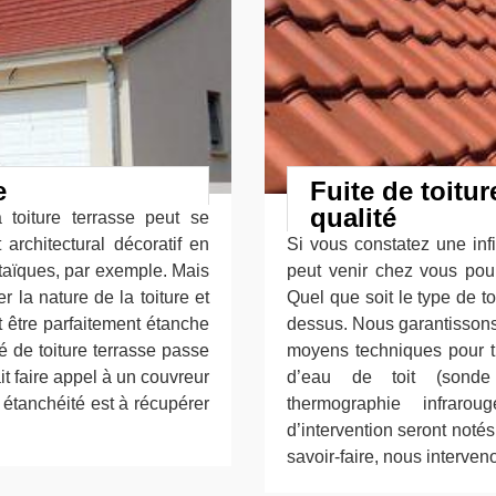
e
Fuite de toitur
qualité
 toiture terrasse peut se
architectural décoratif en
Si vous constatez une infi
taïques, par exemple. Mais
peut venir chez vous pour 
r la nature de la toiture et
Quel que soit le type de t
oit être parfaitement étanche
dessus. Nous garantissons 
é de toiture terrasse passe
moyens techniques pour tro
t faire appel à un couvreur
d’eau de toit (sonde é
s étanchéité est à récupérer
thermographie infrarou
d’intervention seront noté
savoir-faire, nous interven