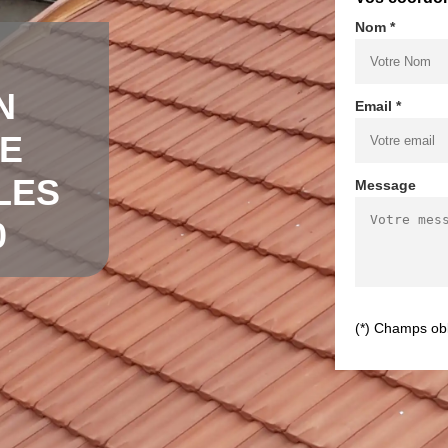
Nom *
N
Email *
DE
LES
Message
0
(*) Champs obl