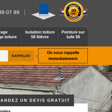
39 07 89
yage
Isolation toiture
Peinture sur
 toiture
58 Nièvre
tuile 58
On vous rappelle
immediatement
ANDEZ UN DEVIS GRATUIT
nnées