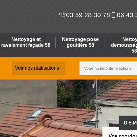
03 59 28 30 78
06 43 
Nettoyage et
Nettoyage pose
Netto
ravalement façade 58
gouttière 58
demoussage
58
Voir nos réalisations
DEM
Vos coordo