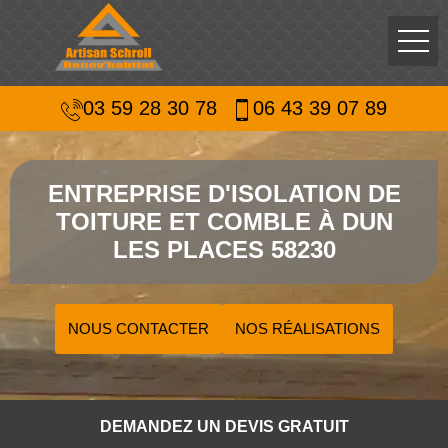
03 59 28 30 78
06 43 39 07 89
ENTREPRISE D'ISOLATION DE
TOITURE ET COMBLE À DUN
LES PLACES 58230
NOUS CONTACTER
NOS RÉALISATIONS
DEMANDEZ UN DEVIS GRATUIT