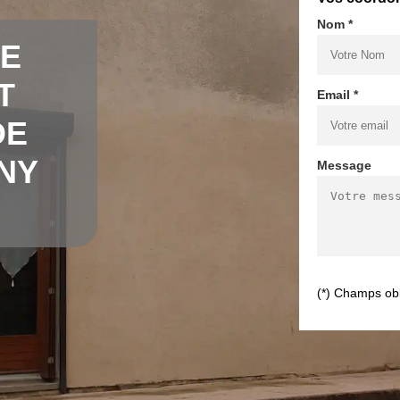
Nom *
DE
T
Email *
DE
NY
Message
(*) Champs obl