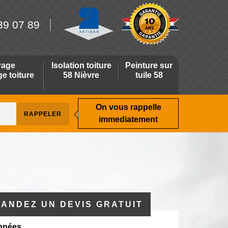
39 07 89
yage
Isolation toiture
Peinture sur
 toiture
58 Nièvre
tuile 58
On vous rappelle
immediatement
ANDEZ UN DEVIS GRATUIT
nnées