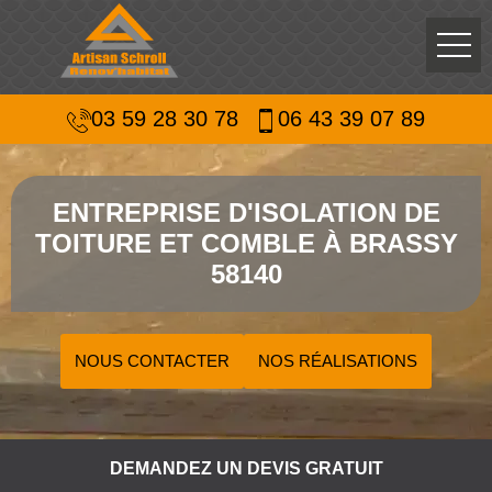
03 59 28 30 78
06 43 39 07 89
ENTREPRISE D'ISOLATION DE
TOITURE ET COMBLE À BRASSY
58140
NOUS CONTACTER
NOS RÉALISATIONS
DEMANDEZ UN DEVIS GRATUIT