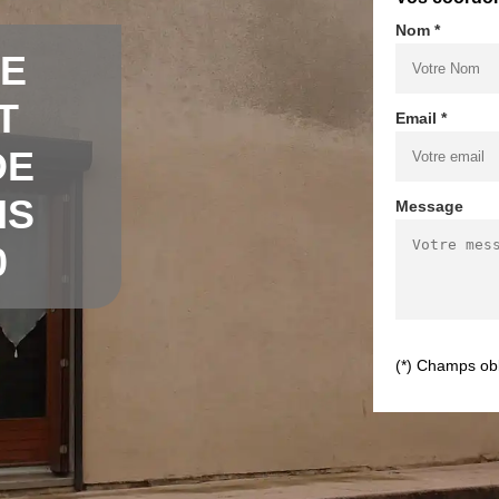
Nom *
DE
T
Email *
DE
IS
Message
0
(*) Champs obl