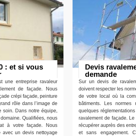
 : et si vous
Devis ravaleme
r
demande
t une entreprise ravaleur
Sur un devis de ravalem
valement de façade. Nous
doivent respecter les norm
çade crépi façade, peinture
de votre local où la com
grand rôle dans l’image de
bâtiments. Les normes n
e soin. Dans notre équipe,
quelques réglementations 
 domaine. Qualifiées, nous
ravalement de façade. Le 
at à votre façade. Nous
récupérer auprès des entre
e avec un devis nettoyage
et sans engagement. Ce