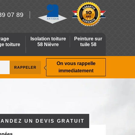
39 07 89
yage
Isolation toiture
Peinture sur
 toiture
58 Nièvre
tuile 58
On vous rappelle
immediatement
ANDEZ UN DEVIS GRATUIT
nnées