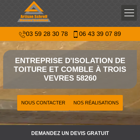
03 59 28 30 78
06 43 39 07 89
ENTREPRISE D'ISOLATION DE
TOITURE ET COMBLE À TROIS
VEVRES 58260
NOUS CONTACTER
NOS RÉALISATIONS
DEMANDEZ UN DEVIS GRATUIT