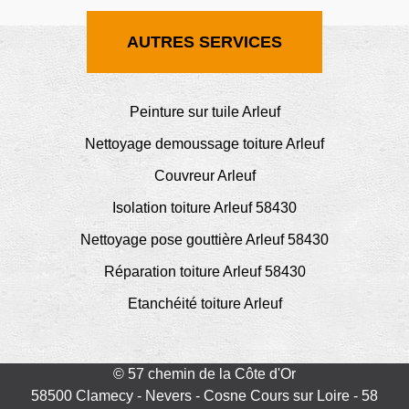
AUTRES SERVICES
Peinture sur tuile Arleuf
Nettoyage demoussage toiture Arleuf
Couvreur Arleuf
Isolation toiture Arleuf 58430
Nettoyage pose gouttière Arleuf 58430
Réparation toiture Arleuf 58430
Etanchéité toiture Arleuf
© 57 chemin de la Côte d'Or
58500 Clamecy - Nevers - Cosne Cours sur Loire - 58