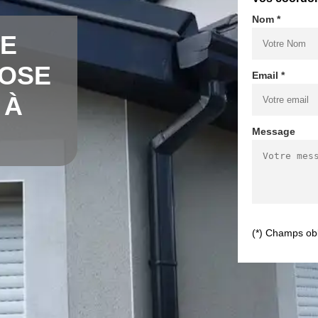
Nom *
DE
POSE
Email *
 À
Message
(*) Champs obl