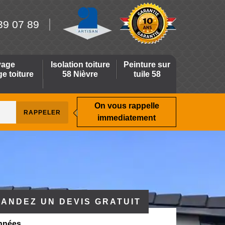
39 07 89
yage
Isolation toiture
Peinture sur
 toiture
58 Nièvre
tuile 58
On vous rappelle
immediatement
ANDEZ UN DEVIS GRATUIT
nnées