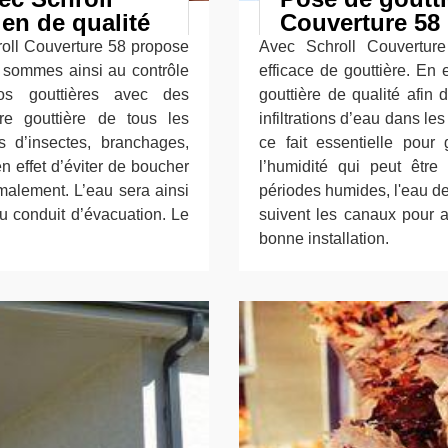
ien de qualité
Couverture 58
hroll Couverture 58 propose
Avec Schroll Couvertur
s sommes ainsi au contrôle
efficace de gouttière. En 
s gouttières avec des
gouttière de qualité afin
tre gouttière de tous les
infiltrations d’eau dans le
 d’insectes, branchages,
ce fait essentielle pour g
n effet d’éviter de boucher
l’humidité qui peut êtr
rmalement. L’eau sera ainsi
périodes humides, l'eau de p
du conduit d’évacuation. Le
suivent les canaux pour al
bonne installation.