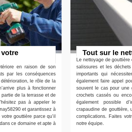
 votre
Tout sur le ne
Le nettoyage de gouttière 
étériore en raison de son
salissures et les déchet
âts par les conséquences
importants qui nécessit
étérioration, le rôle de la
également faire appel pour
n’arrive plus à fonctionner
souvent le cas pour une g
partie de la terrasse et de
crochets cassés ou encor
n’hésitez pas à appeler le
également possible d’
enay58290 et garantissez à
crapaudine de gouttière, u
votre gouttière parce qu’il
complications. Faites v
 dans ce domaine et apte à
notre équipe.