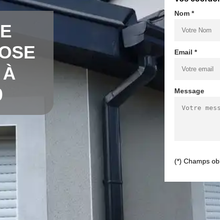
Nom *
DE
POSE
Email *
 À
0
Message
(*) Champs obl