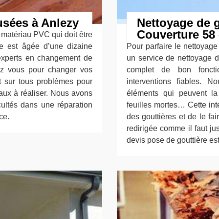
usées à Anlezy
Nettoyage de g
Couverture 58 
 matériau PVC qui doit être
re est âgée d’une dizaine
Pour parfaire le nettoyage
 experts en changement de
un service de nettoyage d
hez vous pour changer vos
complet de bon fonct
t sur tous problèmes pour
interventions fiables. N
vaux à réaliser. Nous avons
éléments qui peuvent la
icultés dans une réparation
feuilles mortes… Cette int
ce.
des gouttières et de le fa
redirigée comme il faut ju
devis pose de gouttière est 