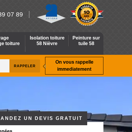
39 07 89
yage
Isolation toiture
Peinture sur
 toiture
58 Nièvre
tuile 58
On vous rappelle
immediatement
ANDEZ UN DEVIS GRATUIT
nnées