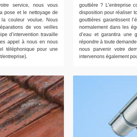
otre service, nous vous
gouttière ? L’entreprise 
la pose et le nettoyage de
disposition pour réaliser 
t la couleur voulue. Nous
gouttières garantissent l
parations de vos veilles
normalement dans les égou
pe d’intervention travaille
d’eau et garantira une 
ites appel à nous en nous
répondre à toute demande e
el téléphonique pour une
nous parvenir votre de
/entreprise).
intervenons également pour