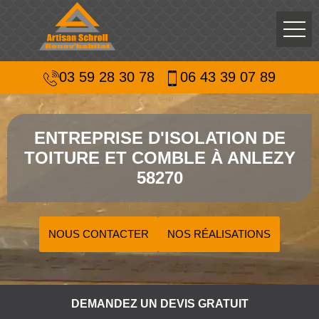
03 59 28 30 78
06 43 39 07 89
ENTREPRISE D'ISOLATION DE
TOITURE ET COMBLE À ANLEZY
58270
NOUS CONTACTER
NOS RÉALISATIONS
DEMANDEZ UN DEVIS GRATUIT