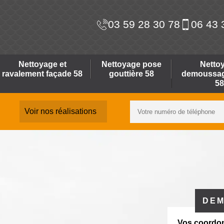
03 59 28 30 78
06 43 
Nettoyage et
Nettoyage pose
Netto
ravalement façade 58
gouttière 58
demoussage
58
Voir nos réalisations
DEM
Vos coordo