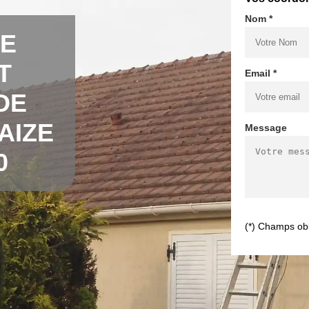
Nom *
DE
T
Email *
DE
AIZE
Message
0
(*) Champs obl