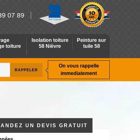
39 07 89
yage
Isolation toiture
Peinture sur
 toiture
58 Nièvre
tuile 58
On vous rappelle
immediatement
ANDEZ UN DEVIS GRATUIT
nnées