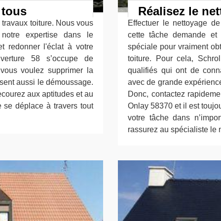
 tous
Réalisez le ne
travaux toiture. Nous vous
Effectuer le nettoyage de
 notre expertise dans le
cette tâche demande et
t redonner l'éclat à votre
spéciale pour vraiment obt
uverture 58 s’occupe de
toiture. Pour cela, Schro
i vous voulez supprimer la
qualifiés qui ont de con
lisent aussi le démoussage.
avec de grande expérienc
ecourez aux aptitudes et au
Donc, contactez rapidemen
 se déplace à travers tout
Onlay 58370 et il est toujo
votre tâche dans n’impor
rassurez au spécialiste le 