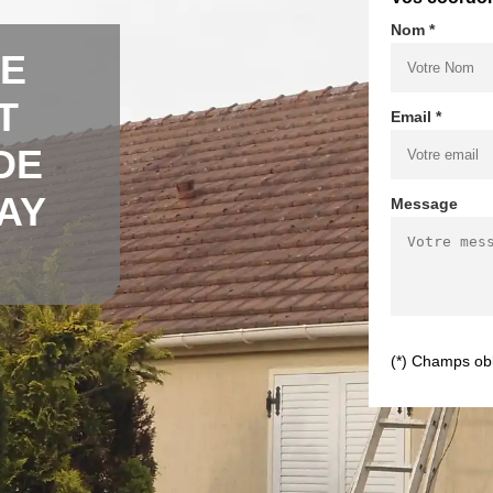
Nom *
DE
T
Email *
DE
AY
Message
(*) Champs obl