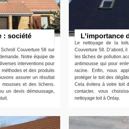
 : société
L’importance d
Le nettoyage de la toit
 Schroll Couverture 58 sur
Couverture 58. D’abord, il
e demande. Notre équipe de
les tâches de pollution ac
 diverses interventions pour
antimousse qui pour enlev
es méthodes et des produits
racine. Enfin, nous app
ouvons assurer un résultat
protéger le toit des dégât
es mousses et des lichens.
Cela évitera à votre toit
 ou un devis démoussage,
contacter, vous choisis
uit.
nettoyage toit à Onlay.