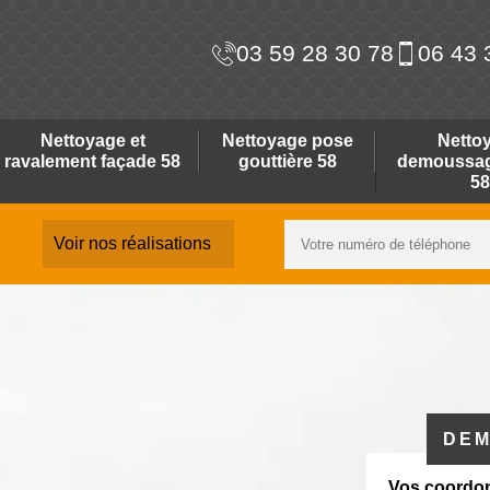
03 59 28 30 78
06 43 
Nettoyage et
Nettoyage pose
Netto
ravalement façade 58
gouttière 58
demoussage
58
Voir nos réalisations
DEM
Vos coordo