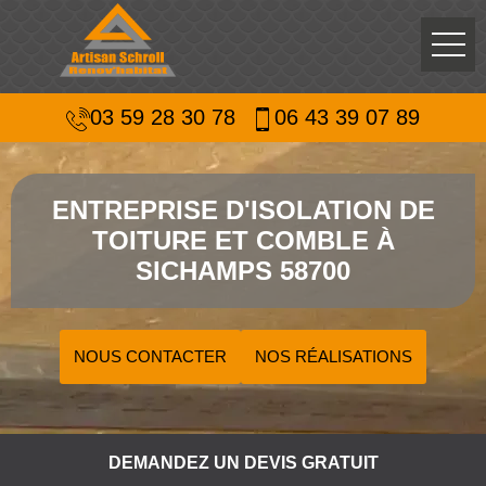
03 59 28 30 78
06 43 39 07 89
ENTREPRISE D'ISOLATION DE
TOITURE ET COMBLE À
SICHAMPS 58700
NOUS CONTACTER
NOS RÉALISATIONS
DEMANDEZ UN DEVIS GRATUIT