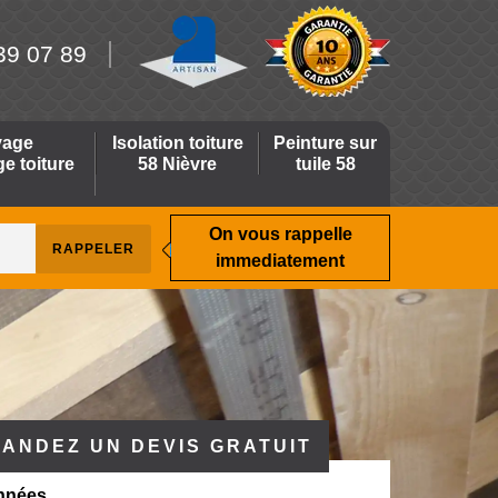
39 07 89
yage
Isolation toiture
Peinture sur
 toiture
58 Nièvre
tuile 58
On vous rappelle
immediatement
ANDEZ UN DEVIS GRATUIT
nnées