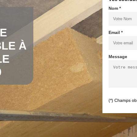
Nom *
DE
Email *
LE À
LE
Message
0
(*) Champs obl