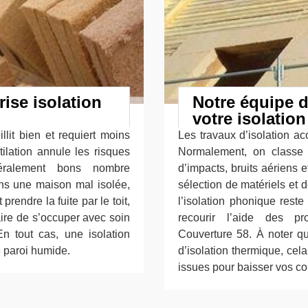
rise isolation
Notre équipe d
votre isolatio
llit bien et requiert moins
Les travaux d’isolation ac
tilation annule les risques
Normalement, on classe 
éralement bons nombre
d’impacts, bruits aériens 
ans une maison mal isolée,
sélection de matériels et 
rendre la fuite par le toit,
l’isolation phonique reste
aire de s’occuper avec soin
recourir l’aide des pr
En tout cas, une isolation
Couverture 58. À noter q
e paroi humide.
d’isolation thermique, cel
issues pour baisser vos c