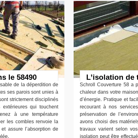
ns le 58490
L’isolation de 
sable de la déperdition de
Schroll Couverture 58 a po
utes ses parois sont unies à
chaleur dans votre maison.
sont strictement disciplinés
d’énergie. Pratique et fa
 extérieures qui touchent
recourant à nos services.
venez à une température
préservation de l’enviro
oler les combles renvoie la
avons choisi des matériel
et assure l’absorption de
travaux varient selon vos
olée.
isolation peut être effectué