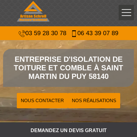
03 59 28 30 78
06 43 39 07 89
ENTREPRISE D'ISOLATION DE
TOITURE ET COMBLE À SAINT
MARTIN DU PUY 58140
NOUS CONTACTER
NOS RÉALISATIONS
DEMANDEZ UN DEVIS GRATUIT