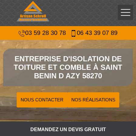
03 59 28 30 78
06 43 39 07 89
ENTREPRISE D'ISOLATION DE
TOITURE ET COMBLE À SAINT
BENIN D AZY 58270
NOUS CONTACTER
NOS RÉALISATIONS
DEMANDEZ UN DEVIS GRATUIT