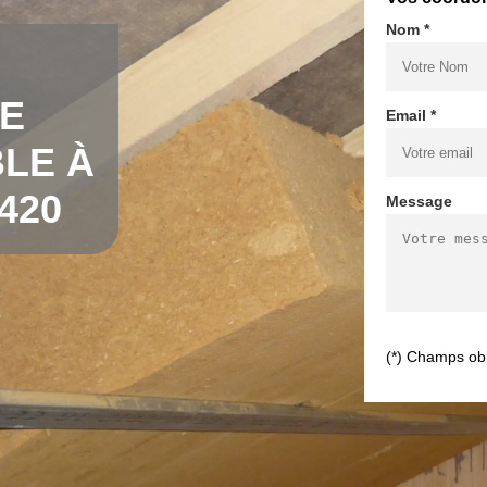
Nom *
DE
Email *
LE À
420
Message
(*) Champs obl