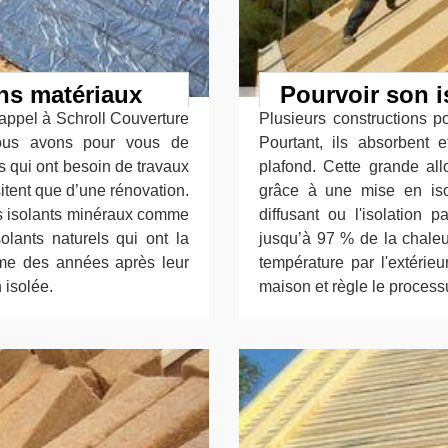
ons matériaux
Pourvoir son i
 appel à Schroll Couverture
Plusieurs constructions p
ous avons pour vous de
Pourtant, ils absorbent 
s qui ont besoin de travaux
plafond. Cette grande all
itent que d’une rénovation.
grâce à une mise en isol
des isolants minéraux comme
diffusant ou l'isolation
olants naturels qui ont la
jusqu’à 97 % de la chaleu
me des années après leur
température par l'extérieu
 isolée.
maison et règle le process