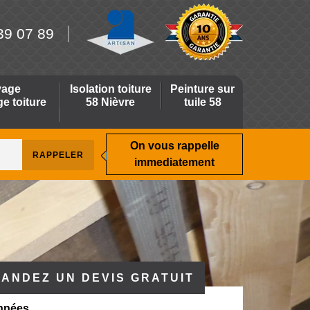
39 07 89
yage
Isolation toiture
Peinture sur
 toiture
58 Nièvre
tuile 58
On vous rappelle
immediatement
ANDEZ UN DEVIS GRATUIT
nnées