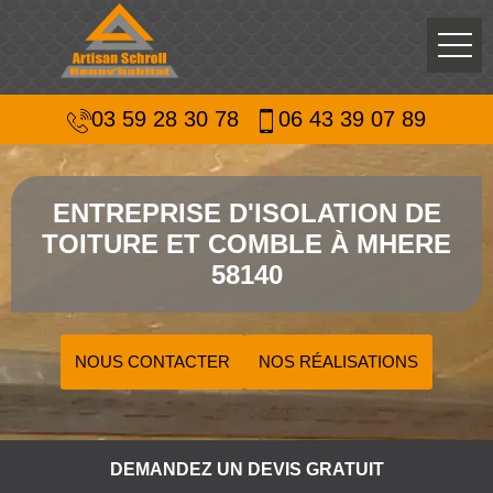
03 59 28 30 78
06 43 39 07 89
ENTREPRISE D'ISOLATION DE
TOITURE ET COMBLE À MHERE
58140
NOUS CONTACTER
NOS RÉALISATIONS
DEMANDEZ UN DEVIS GRATUIT