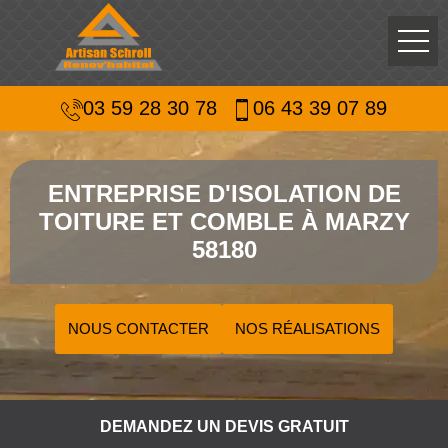
03 59 28 30 78
06 43 39 07 89
ENTREPRISE D'ISOLATION DE
TOITURE ET COMBLE À MARZY
58180
NOUS CONTACTER
NOS RÉALISATIONS
DEMANDEZ UN DEVIS GRATUIT