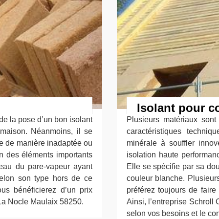
Isolant pour c
e la pose d’un bon isolant
Plusieurs matériaux sont
 maison. Néanmoins, il se
caractéristiques techniqu
asse de manière inadaptée ou
minérale à souffler inno
 un des éléments importants
isolation haute performan
iveau du pare-vapeur ayant
Elle se spécifie par sa do
selon son type hors de ce
couleur blanche. Plusieurs
us bénéficierez d’un prix
préférez toujours de faire
 La Nocle Maulaix 58250.
Ainsi, l’entreprise Schrol
selon vos besoins et le c