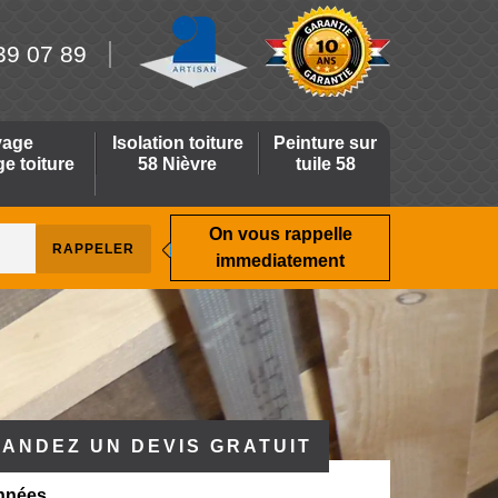
39 07 89
yage
Isolation toiture
Peinture sur
 toiture
58 Nièvre
tuile 58
On vous rappelle
immediatement
ANDEZ UN DEVIS GRATUIT
nnées