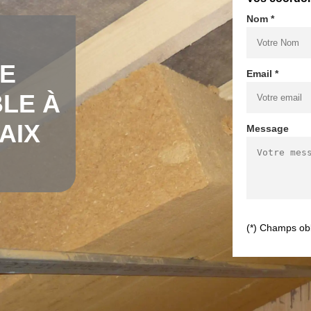
Nom *
DE
Email *
LE À
AIX
Message
(*) Champs obl