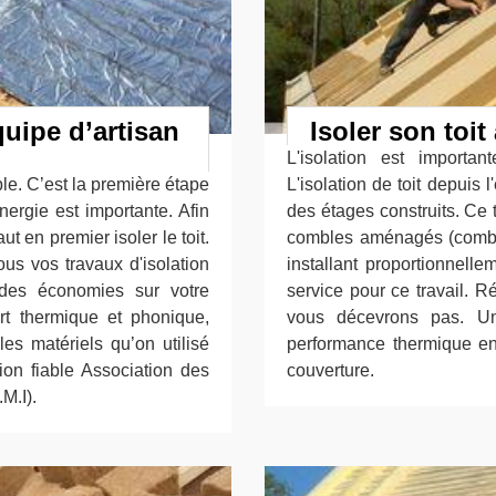
uipe d’artisan
Isoler son toi
L'isolation est importa
ble. C’est la première étape
L'isolation de toit depuis
nergie est importante. Afin
des étages construits. Ce t
ut en premier isoler le toit.
combles aménagés (combl
ous vos travaux d'isolation
installant proportionnelle
s des économies sur votre
service pour ce travail. R
rt thermique et phonique,
vous décevrons pas. Un
es matériels qu’on utilisé
performance thermique en
ion fiable Association des
couverture.
M.I).