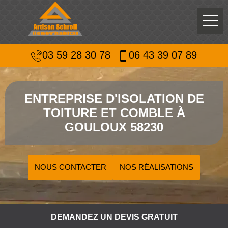
03 59 28 30 78
06 43 39 07 89
ENTREPRISE D'ISOLATION DE
TOITURE ET COMBLE À
GOULOUX 58230
NOUS CONTACTER
NOS RÉALISATIONS
DEMANDEZ UN DEVIS GRATUIT