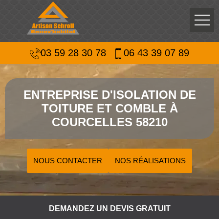
03 59 28 30 78
06 43 39 07 89
ENTREPRISE D'ISOLATION DE
TOITURE ET COMBLE À
COURCELLES 58210
NOUS CONTACTER
NOS RÉALISATIONS
DEMANDEZ UN DEVIS GRATUIT