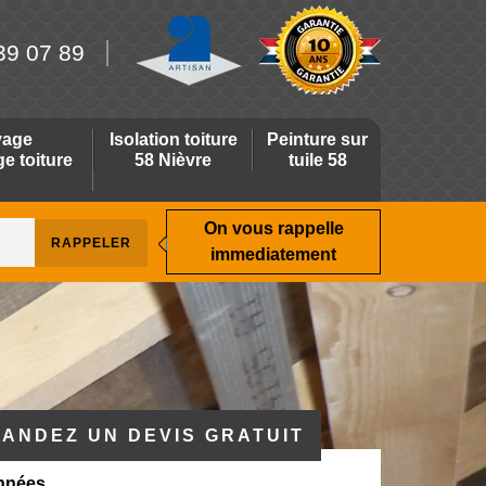
39 07 89
yage
Isolation toiture
Peinture sur
 toiture
58 Nièvre
tuile 58
On vous rappelle
immediatement
ANDEZ UN DEVIS GRATUIT
nnées