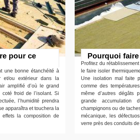
ure pour ce
Pourquoi faire 
Profitez du rétablissement 
nt une bonne étanchéité à
le faire isoler thermiqueme
ur et/ou extérieur dans la
Une isolation mal faite
ir amplifié d’où le grand
comme des températures
coté froid de l’isolant. Si
même d’autres dégâts p
ectuée, l’humidité prendra
grande accumulation d
e apparaîtra et touchera la
champignons ou de taches s
r effets la composition de
mécanique, les défectuosit
verre près des conduits de 