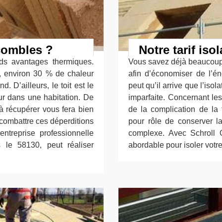
 combles ?
Notre tarif isol
ds avantages thermiques.
Vous savez déjà beaucoup 
, environ 30 % de chaleur
afin d’économiser de l’é
d. D’ailleurs, le toit est le
peut qu’il arrive que l’iso
ur dans une habitation. De
imparfaite. Concernant les
à récupérer vous fera bien
de la complication de la 
 combattre ces déperditions
pour rôle de conserver l
entreprise professionnelle
complexe. Avec Schroll C
 le 58130, peut réaliser
abordable pour isoler votr