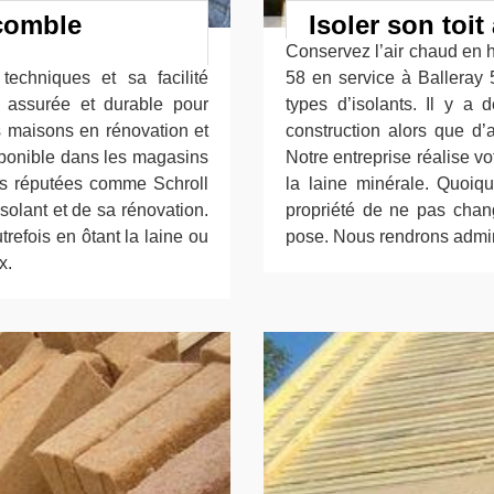
 comble
Isoler son toi
Conservez l’air chaud en h
techniques et sa facilité
58 en service à Ballera
te, assurée et durable pour
types d’isolants. Il y a
es maisons en rénovation et
construction alors que d’
isponible dans les magasins
Notre entreprise réalise v
ises réputées comme Schroll
la laine minérale. Quoiqu
solant et de sa rénovation.
propriété de ne pas cha
efois en ôtant la laine ou
pose. Nous rendrons admir
x.