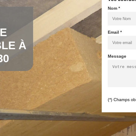
Nom *
DE
Email *
LE À
30
Message
(*) Champs obl