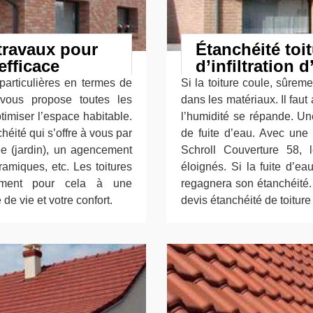
 travaux pour
Étanchéité toi
efficace
d’infiltration 
particulières en termes de
Si la toiture coule, sûreme
 vous propose toutes les
dans les matériaux. Il faut
imiser l’espace habitable.
l’humidité se répande. Un
chéité qui s’offre à vous par
de fuite d’eau. Avec une 
ée (jardin), un agencement
Schroll Couverture 58, 
amiques, etc. Les toitures
éloignés. Si la fuite d’ea
lement pour cela à une
regagnera son étanchéité.
 de vie et votre confort.
devis étanchéité de toiture 