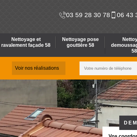
03 59 28 30 78
06 43 
Nettoyage et
Nettoyage pose
Netto
ravalement façade 58
gouttière 58
demoussage
58
Voir nos réalisations
DEM
Vos coordo