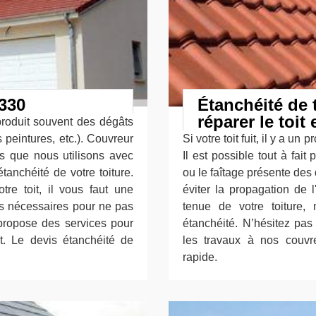
8330
Étanchéité de t
réparer le to
produit souvent des dégâts
 peintures, etc.). Couvreur
Si votre toit fuit, il y a u
s que nous utilisons avec
Il est possible tout à fai
tanchéité de votre toiture.
ou le faîtage présente des d
re toit, il vous faut une
éviter la propagation de 
ons nécessaires pour ne pas
tenue de votre toiture,
 propose des services pour
étanchéité. N’hésitez pas 
it. Le devis étanchéité de
les travaux à nos couvr
rapide.