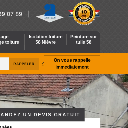
39 07 89
yage
Isolation toiture
Peinture sur
 toiture
58 Nièvre
tuile 58
On vous rappelle
immediatement
ANDEZ UN DEVIS GRATUIT
nnées