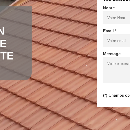
Nom *
N
Email *
DE
NTE
Message
(*) Champs obl