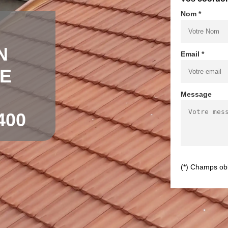
Nom *
N
Email *
DE
Message
400
(*) Champs obl