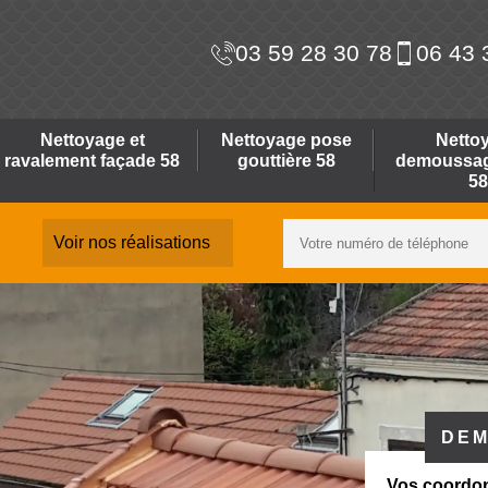
03 59 28 30 78
06 43 
Nettoyage et
Nettoyage pose
Netto
ravalement façade 58
gouttière 58
demoussage
58
Voir nos réalisations
DEM
Vos coordo