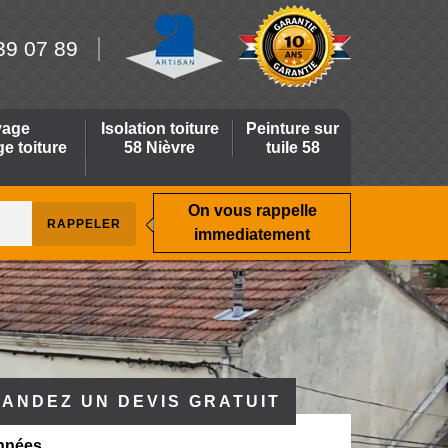
39 07 89
yage
Isolation toiture
Peinture sur
 toiture
58 Nièvre
tuile 58
On vous rappelle
immediatement
ANDEZ UN DEVIS GRATUIT
nnées