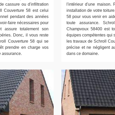
 de cassure ou d'infiltration
l'intérieur d'une maison.
ll Couverture 58 est celui
installation de votre toitur
sionnel pendant des années
58 pour vous venir en aide
voir-faire nécessaires pour
toute assurance. Schro
t assure totalement son
Champvoux 58400 est touj
péries. Donc, il vous reste
équipes compétentes qui se
hroll Couverture 58 qui se
les travaux de Schroll Cou
prêt prendre en charge vos
précise et ne négligent 
te assurance.
dans ce domaine.