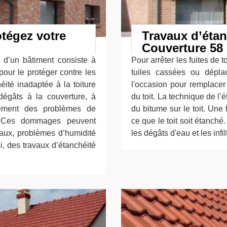
otégez votre
Travaux d’étan
Couverture 58
 d’un bâtiment consiste à
Pour arrêter les fuites de t
pour le protéger contre les
tuiles cassées ou dépla
ité inadaptée à la toiture
l'occasion pour remplace
égâts à la couverture, à
du toit. La technique de l’
alement des problèmes de
du bitume sur le toit. Une f
n. Ces dommages peuvent
ce que le toit soit étanché
eaux, problèmes d’humidité
les dégâts d'eau et les infi
, des travaux d’étanchéité