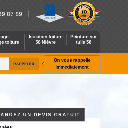
39 07 89
yage
Isolation toiture
Peinture sur
 toiture
58 Nièvre
tuile 58
On vous rappelle
immediatement
ANDEZ UN DEVIS GRATUIT
nnées