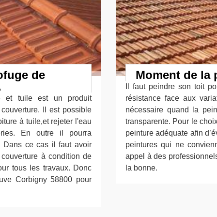
ofuge de
Moment de la p
.
Il faut peindre son toit p
e et tuile est un produit
résistance face aux varia
couverture. Il est possible
nécessaire quand la peint
ture à tuile,et rejeter l'eau
transparente. Pour le choix 
ries. En outre il pourra
peinture adéquate afin d’é
 Dans ce cas il faut avoir
peintures qui ne convienn
e couverture à condition de
appel à des professionnels
our tous les travaux. Donc
la bonne.
rouve Corbigny 58800 pour