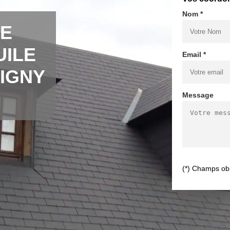
Nom *
DE
UILE
Email *
IGNY
Message
(*) Champs obl