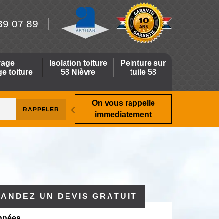
39 07 89
yage
Isolation toiture
Peinture sur
 toiture
58 Nièvre
tuile 58
On vous rappelle
immediatement
ANDEZ UN DEVIS GRATUIT
nnées