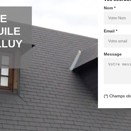
Nom *
DE
UILE
Email *
LLUY
Message
(*) Champs obl