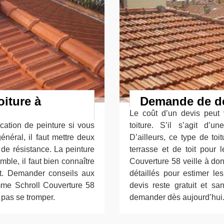
oiture à
Demande de dev
Le coût d’un devis peut v
cation de peinture si vous
toiture. S’il s’agit d’un
énéral, il faut mettre deux
D’ailleurs, ce type de toi
 de résistance. La peinture
terrasse et de toit pour 
ble, il faut bien connaître
Couverture 58 veille à do
tout. Demander conseils aux
détaillés pour estimer l
omme Schroll Couverture 58
devis reste gratuit et 
e pas se tromper.
demander dès aujourd’hui