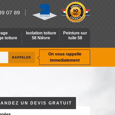
39 07 89
yage
Isolation toiture
Peinture sur
 toiture
58 Nièvre
tuile 58
On vous rappelle
immediatement
ANDEZ UN DEVIS GRATUIT
nnées