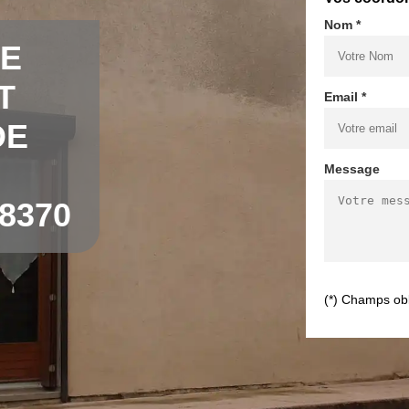
Nom *
DE
T
Email *
DE
Message
8370
(*) Champs obl