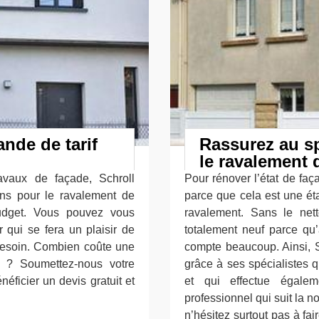
ande de tarif
Rassurez au sp
le ravalement 
avaux de façade, Schroll
Pour rénover l’état de faç
ns pour le ravalement de
parce que cela est une ét
udget. Vous pouvez vous
ravalement. Sans le net
 qui se fera un plaisir de
totalement neuf parce qu’
 besoin. Combien coûte une
compte beaucoup. Ainsi, S
e ? Soumettez-nous votre
grâce à ses spécialistes q
ficier un devis gratuit et
et qui effectue égalem
professionnel qui suit la 
n’hésitez surtout pas à fa