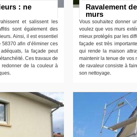
eurs : ne
Ravalement de 
murs
hissent et salissent les
Vous souhaitez donner u
affitis sont également des
voulez que vos murs extéri
urs. Ainsi, il est essentiel
mieux protégés par les diff
 58370 afin d’éliminer ces
façade est très important
t adéquats, la façade peut
qui rende la maison attra
 étanchéité. Ces travaux de
maintenir la tenue de vos 
e redonner de la couleur à
de ravaleur consiste à fai
iques.
son nettoyage.