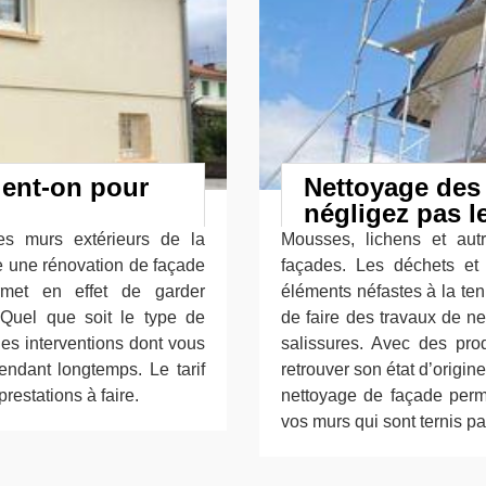
ient-on pour
Nettoyage des 
négligez pas l
es murs extérieurs de la
Mousses, lichens et aut
aire une rénovation de façade
façades. Les déchets et l
rmet en effet de garder
éléments néfastes à la tenu
 Quel que soit le type de
de faire des travaux de n
les interventions dont vous
salissures. Avec des prod
endant longtemps. Le tarif
retrouver son état d’origi
estations à faire.
nettoyage de façade perme
vos murs qui sont ternis pa