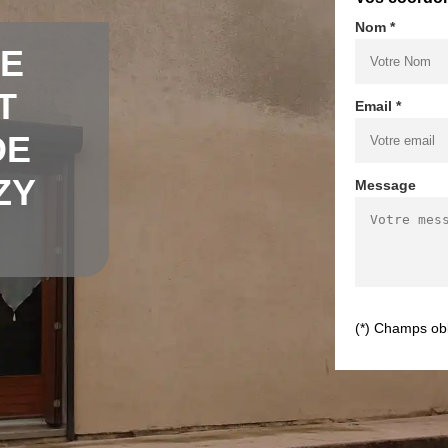
Nom *
DE
T
Email *
DE
ZY
Message
(*) Champs obl