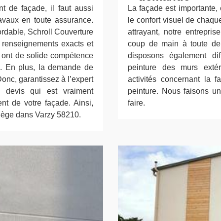
t de façade, il faut aussi
La façade est importante, 
ravaux en toute assurance.
le confort visuel de chaq
ordable, Schroll Couverture
attrayant, notre entrepri
s renseignements exacts et
coup de main à toute de
i ont de solide compétence
disposons également dif
. En plus, la demande de
peinture des murs extér
Donc, garantissez à l’expert
activités concernant la f
e devis qui est vraiment
peinture. Nous faisons un 
nt de votre façade. Ainsi,
faire.
siège dans Varzy 58210.