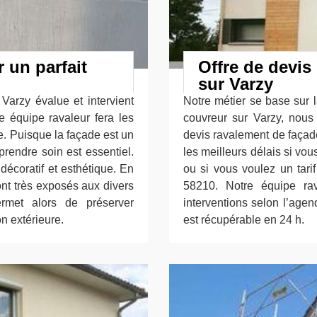
 un parfait
Offre de devis
sur Varzy
Varzy évalue et intervient
Notre métier se base sur la 
e équipe ravaleur fera les
couvreur sur Varzy, nou
. Puisque la façade est un
devis ravalement de façad
rendre soin est essentiel.
les meilleurs délais si vo
 décoratif et esthétique. En
ou si vous voulez un tari
ont très exposés aux divers
58210. Notre équipe rav
ermet alors de préserver
interventions selon l’agen
on extérieure.
est récupérable en 24 h.