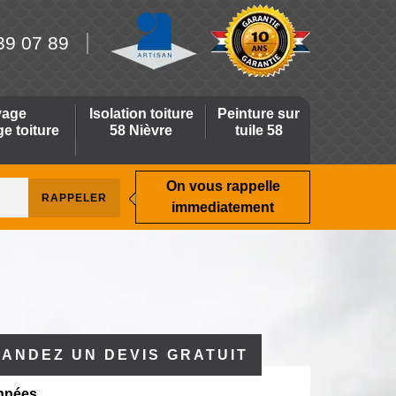
39 07 89
yage
Isolation toiture
Peinture sur
 toiture
58 Nièvre
tuile 58
On vous rappelle
immediatement
ANDEZ UN DEVIS GRATUIT
nnées