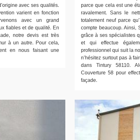
 d'origine avec ses qualités.
parce que cela est une ét
vention varient en fonction
ravalement. Sans le net
tervenons avec un grand
totalement neuf parce qu’
x fiables et de qualité. En
compte beaucoup. Ainsi, S
çade, notre devis est très
grâce à ses spécialistes q
mur à un autre. Pour cela,
et qui effectue égalem
ent en nous faisant une
professionnel qui suit la 
n’hésitez surtout pas à fa
dans Tintury 58110. Al
Couverture 58 pour effect
façade.