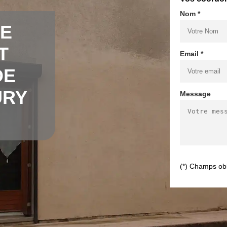
Nom *
DE
T
Email *
DE
URY
Message
(*) Champs obl