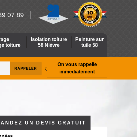
39 07 89
yage
Isolation toiture
Peinture sur
 toiture
58 Nièvre
tuile 58
On vous rappelle
immediatement
ANDEZ UN DEVIS GRATUIT
nnées