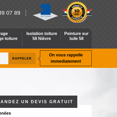
39 07 89
yage
Isolation toiture
Peinture sur
 toiture
58 Nièvre
tuile 58
On vous rappelle
immediatement
ANDEZ UN DEVIS GRATUIT
nnées