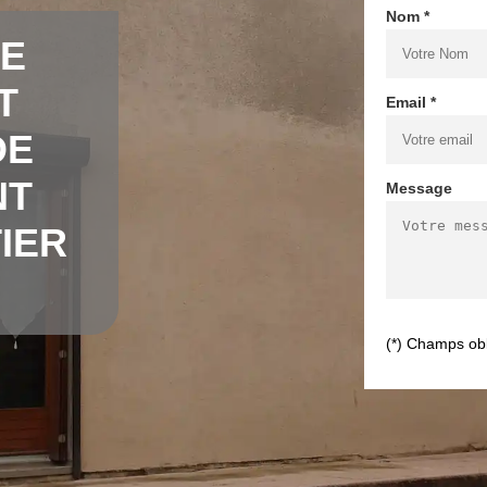
Nom *
DE
T
Email *
DE
NT
Message
IER
(*) Champs obl