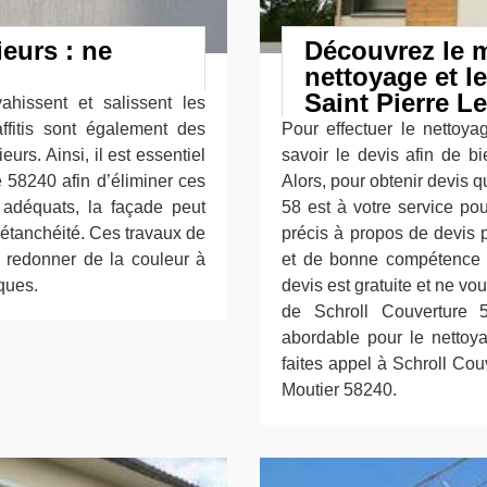
eurs : ne
Découvrez le m
nettoyage et l
Saint Pierre L
hissent et salissent les
affitis sont également des
Pour effectuer le nettoya
urs. Ainsi, il est essentiel
savoir le devis afin de b
 58240 afin d’éliminer ces
Alors, pour obtenir devis 
t adéquats, la façade peut
58 est à votre service po
 étanchéité. Ces travaux de
précis à propos de devis 
e redonner de la couleur à
et de bonne compétence 
iques.
devis est gratuite et ne vo
de Schroll Couverture 5
abordable pour le nettoya
faites appel à Schroll Cou
Moutier 58240.