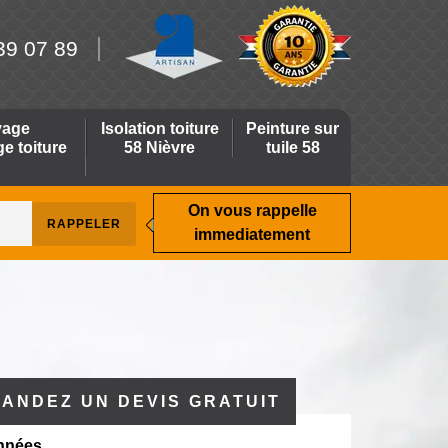
39 07 89
yage
Isolation toiture
Peinture sur
 toiture
58 Nièvre
tuile 58
On vous rappelle
immediatement
ANDEZ UN DEVIS GRATUIT
nnées