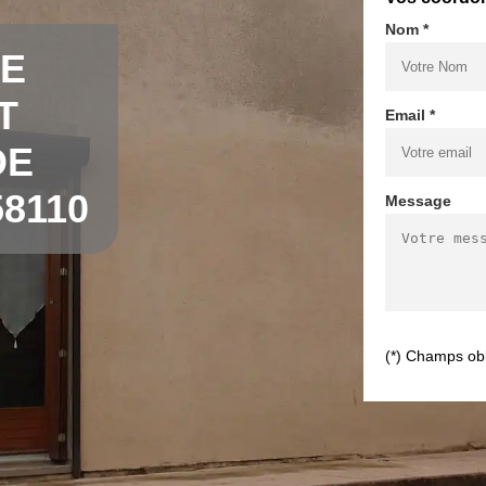
Nom *
DE
T
Email *
DE
8110
Message
(*) Champs obl