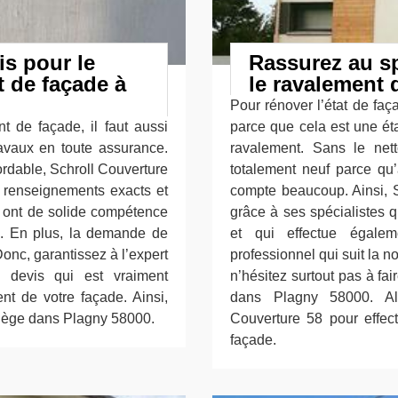
is pour le
Rassurez au sp
t de façade à
le ravalement 
Pour rénover l’état de faç
t de façade, il faut aussi
parce que cela est une ét
ravaux en toute assurance.
ravalement. Sans le net
ordable, Schroll Couverture
totalement neuf parce qu’
s renseignements exacts et
compte beaucoup. Ainsi, S
i ont de solide compétence
grâce à ses spécialistes q
. En plus, la demande de
et qui effectue égalem
Donc, garantissez à l’expert
professionnel qui suit la 
e devis qui est vraiment
n’hésitez surtout pas à fa
nt de votre façade. Ainsi,
dans Plagny 58000. Alo
 siège dans Plagny 58000.
Couverture 58 pour effect
façade.