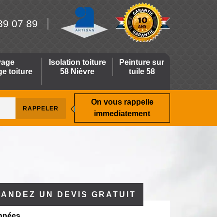
39 07 89
yage
Isolation toiture
Peinture sur
 toiture
58 Nièvre
tuile 58
On vous rappelle
immediatement
ANDEZ UN DEVIS GRATUIT
nnées