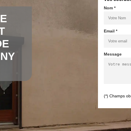
Nom *
DE
T
Email *
DE
GNY
Message
(*) Champs obl