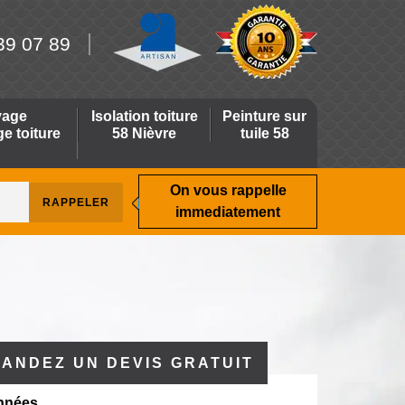
39 07 89
yage
Isolation toiture
Peinture sur
 toiture
58 Nièvre
tuile 58
On vous rappelle
immediatement
ANDEZ UN DEVIS GRATUIT
nnées