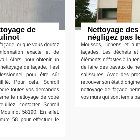
ettoyage de
Nettoyage des 
ulinot
négligez pas l
 façade, or que vous doutez
Mousses, lichens et aut
nformation exacte et de
façades. Les déchets et l
ail. Alors, pour obtenir un
éléments néfastes à la tenu
 nettoyage de façade, il est
de faire des travaux de n
essionnel pour être sûr
salissures. Avec des prod
illité. Pour cela, Schroll
retrouver son état d’origi
ondre toutes vos demandes
nettoyage de façade perme
erne le nettoyage de votre
vos murs qui sont ternis pa
euillez contacter Schroll
Moulinot 58190. En effet,
rture 58 pour effectuer le