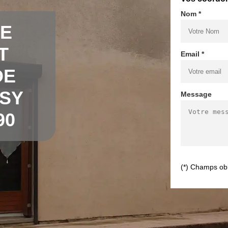
Nom *
DE
T
Email *
DE
SSY
Message
90
(*) Champs obl