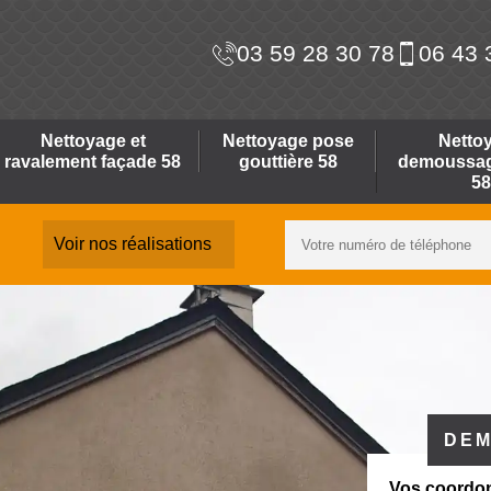
03 59 28 30 78
06 43 
Nettoyage et
Nettoyage pose
Netto
ravalement façade 58
gouttière 58
demoussage
58
Voir nos réalisations
DEM
Vos coordo