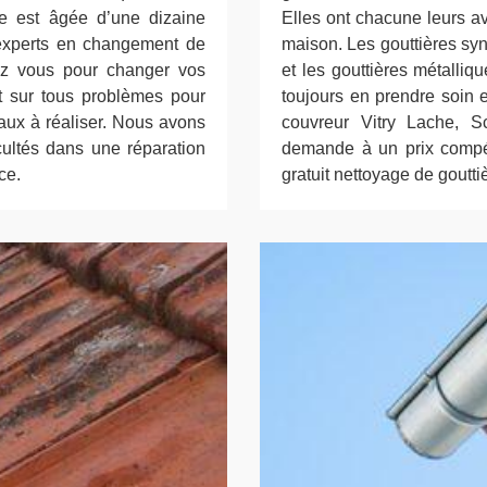
re est âgée d’une dizaine
Elles ont chacune leurs a
 experts en changement de
maison. Les gouttières syn
hez vous pour changer vos
et les gouttières métalliq
t sur tous problèmes pour
toujours en prendre soin e
vaux à réaliser. Nous avons
couvreur Vitry Lache, Sc
icultés dans une réparation
demande à un prix compéti
ce.
gratuit nettoyage de goutti