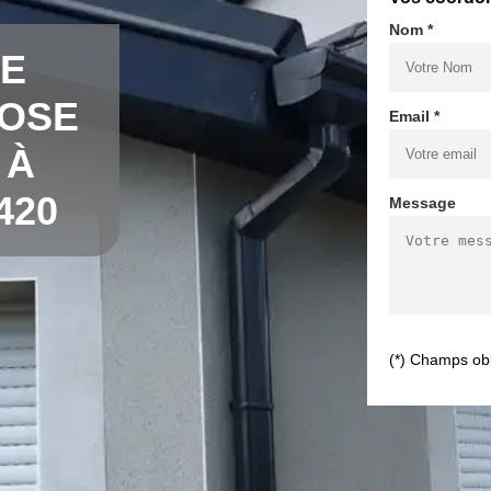
Nom *
DE
POSE
Email *
 À
420
Message
(*) Champs obl