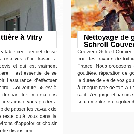
ière à Vitry
Nettoyage de g
Schroll Couver
préalablement permet de se
Couvreur Schroll Couvertu
relatives d’un travail à
pour les travaux de toitu
 devis et qui est vraiment
France. Nous proposons a
ère, il est essentiel de se
gouttière, réparation de g
ir l’assurance d’effectuer
la durée de vie de vos go
chroll Couverture 58 est à
à chaque type de toit. Au f
 donnant les informations
salit, s’engorge et parfois 
pour vraiment vous guider à
faire un entretien régulier
up de passer les travaux de
ne reste qu’à vous dans la
irons d’appeler et choisir
otre disposition.