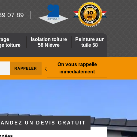
39 07 89
yage
Isolation toiture
Peinture sur
 toiture
58 Nièvre
tuile 58
On vous rappelle
immediatement
ANDEZ UN DEVIS GRATUIT
nnées