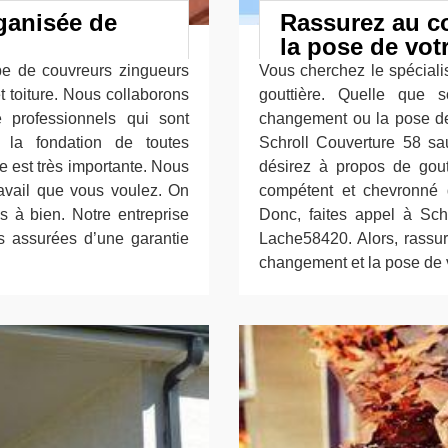
rganisée de
Rassurez au c
la pose de vot
pe de couvreurs zingueurs
Vous cherchez le spécialis
t toiture. Nous collaborons
gouttière. Quelle que s
e professionnels qui sont
changement ou la pose de 
r la fondation de toutes
Schroll Couverture 58 sa
re est très importante. Nous
désirez à propos de goutt
ravail que vous voulez. On
compétent et chevronné 
s à bien. Notre entreprise
Donc, faites appel à Sch
s assurées d’une garantie
Lache58420. Alors, rassur
changement et la pose de v