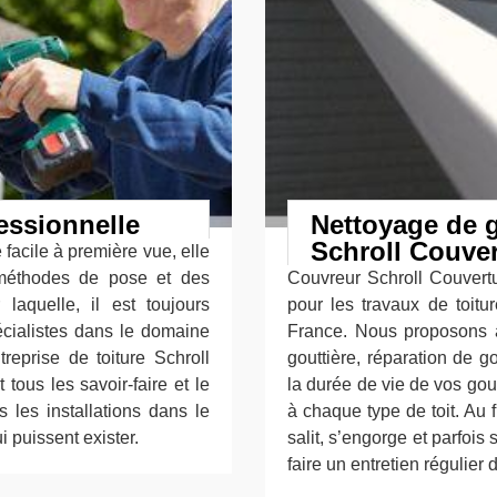
essionnelle
Nettoyage de g
Schroll Couver
e facile à première vue, elle
méthodes de pose et des
Couvreur Schroll Couvertu
laquelle, il est toujours
pour les travaux de toitu
écialistes dans le domaine
France. Nous proposons a
reprise de toiture Schroll
gouttière, réparation de g
tous les savoir-faire et le
la durée de vie de vos go
 les installations dans le
à chaque type de toit. Au f
i puissent exister.
salit, s’engorge et parfois 
faire un entretien régulier