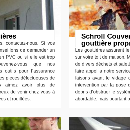
ières
Schroll Couver
gouttière prop
es, contactez-nous. Si vos
onseillons de demander un
Les gouttières assurent l
en PVC ou si elle est trop
sur votre toit de maison. 
souvenez-vous que nos
de divers déchets et salet
s outils pour l’assurance
faire appel à notre servi
 des pièces défectueuses de
faisons avant le vidage 
ous aimez avoir plus de
intervention par la pose d
ureux de venir chez vous à
débris d’obstruer le systèm
es et rouillées.
abordable, mais pourtant p