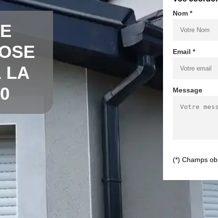
Nom *
DE
POSE
Email *
 LA
0
Message
(*) Champs obl