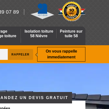
39 07 89
yage
Isolation toiture
Peinture sur
 toiture
58 Nièvre
tuile 58
On vous rappelle
immediatement
ANDEZ UN DEVIS GRATUIT
nnées