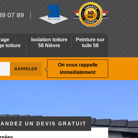
39 07 89
yage
Isolation toiture
Peinture sur
 toiture
58 Nièvre
tuile 58
On vous rappelle
immediatement
ANDEZ UN DEVIS GRATUIT
nnées