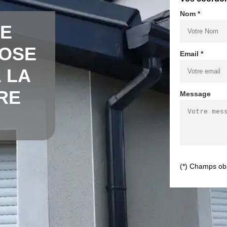
Nom *
DE
POSE
Email *
 LA
RE
Message
(*) Champs obl