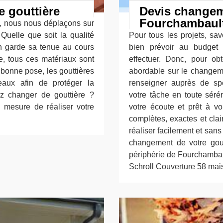
e gouttière
Devis changem
Fourchambaul
e, nous nous déplaçons sur
Quelle que soit la qualité
Pour tous les projets, sa
ien garde sa tenue au cours
bien prévoir au budget 
e, tous ces matériaux sont
effectuer. Donc, pour obt
 bonne pose, les gouttières
abordable sur le changemen
eaux afin de protéger la
renseigner auprès de spéc
z changer de gouttière ?
votre tâche en toute séré
 mesure de réaliser votre
votre écoute et prêt à v
complètes, exactes et clai
réaliser facilement et san
changement de votre goutt
périphérie de Fourchambaul
Schroll Couverture 58 mais 