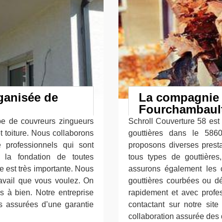
rganisée de
La compagnie 
Fourchambaul
pe de couvreurs zingueurs
Schroll Couverture 58 est
t toiture. Nous collaborons
gouttières dans le 586
e professionnels qui sont
proposons diverses presta
r la fondation de toutes
tous types de gouttières
re est très importante. Nous
assurons également les 
ravail que vous voulez. On
gouttières courbées ou dét
s à bien. Notre entreprise
rapidement et avec profe
s assurées d’une garantie
contactant sur notre si
collaboration assurée des d