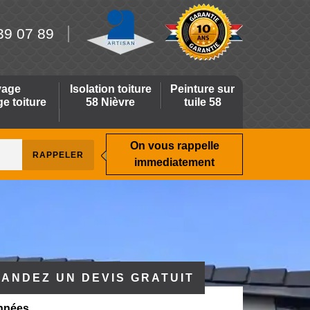
39 07 89
yage
Isolation toiture
Peinture sur
 toiture
58 Nièvre
tuile 58
On vous rappelle
immediatement
ANDEZ UN DEVIS GRATUIT
nnées