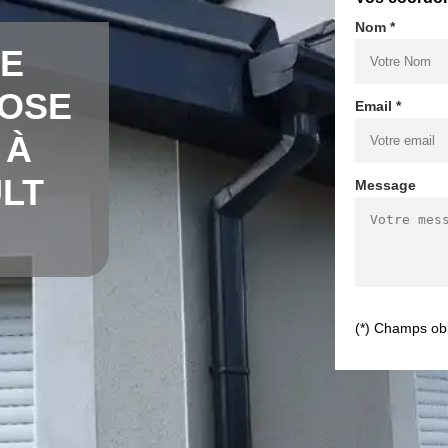
Nom *
DE
POSE
Email *
 À
LT
Message
(*) Champs obl