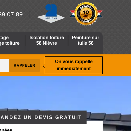
39 07 89
yage
Isolation toiture
Peinture sur
 toiture
58 Nièvre
tuile 58
On vous rappelle
immediatement
ANDEZ UN DEVIS GRATUIT
nnées