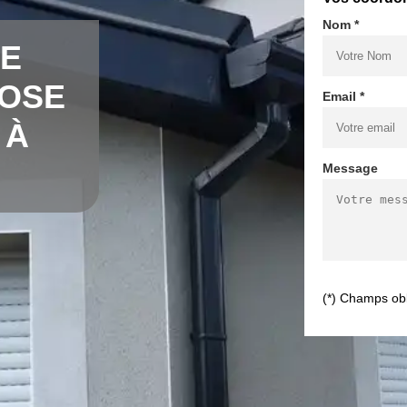
Nom *
DE
POSE
Email *
 À
Message
(*) Champs obl