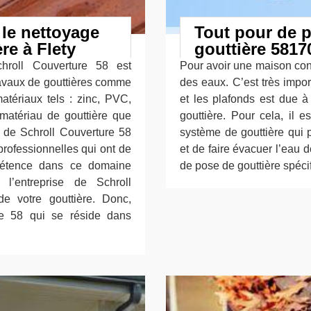
 le nettoyage
Tout pour de p
re à Flety
gouttière 5817
chroll Couverture 58 est
Pour avoir une maison confo
ravaux de gouttières comme
des eaux. C’est très impor
tériaux tels : zinc, PVC,
et les plafonds est due à
 matériau de gouttière que
gouttière. Pour cela, il e
e de Schroll Couverture 58
système de gouttière qui p
professionnelles qui ont de
et de faire évacuer l’eau d
pétence dans ce domaine
de pose de gouttière spéci
 l’entreprise de Schroll
e votre gouttière. Donc,
re 58 qui se réside dans