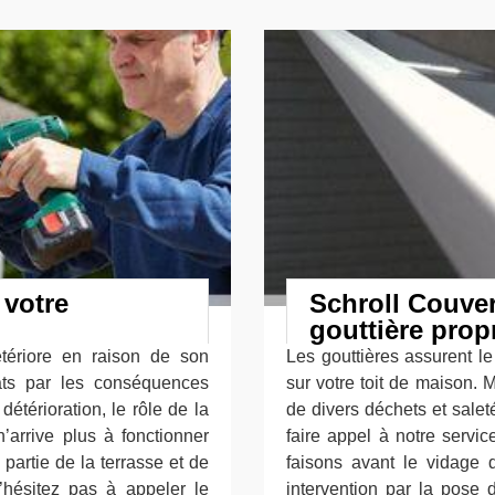
 votre
Schroll Couver
gouttière prop
étériore en raison de son
Les gouttières assurent l
âts par les conséquences
sur votre toit de maison. 
étérioration, le rôle de la
de divers déchets et salet
n’arrive plus à fonctionner
faire appel à notre servi
partie de la terrasse et de
faisons avant le vidage 
n’hésitez pas à appeler le
intervention par la pose d