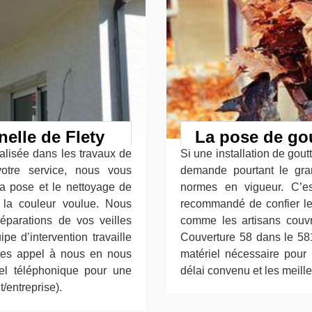
elle de Flety
La pose de gou
alisée dans les travaux de
Si une installation de goutt
otre service, nous vous
demande pourtant le gr
la pose et le nettoyage de
normes en vigueur. C’est
t la couleur voulue. Nous
recommandé de confier le 
parations de vos veilles
comme les artisans couvre
pe d’intervention travaille
Couverture 58 dans le 5817
ites appel à nous en nous
matériel nécessaire pour 
el téléphonique pour une
délai convenu et les meille
/entreprise).