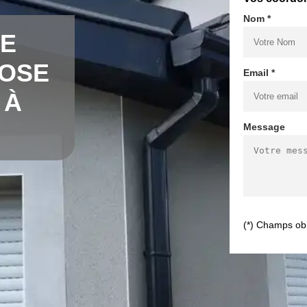
Nom *
DE
POSE
Email *
 À
Message
(*) Champs obl