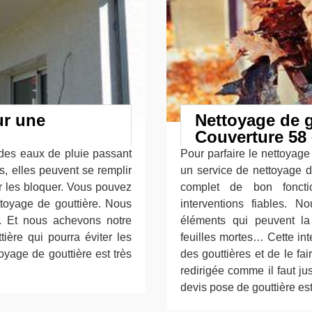
ur une
Nettoyage de g
Couverture 58 
 des eaux de pluie passant
Pour parfaire le nettoyage
s, elles peuvent se remplir
un service de nettoyage d
ar les bloquer. Vous pouvez
complet de bon fonct
ttoyage de gouttière. Nous
interventions fiables. N
e. Et nous achevons notre
éléments qui peuvent la
tière qui pourra éviter les
feuilles mortes… Cette int
toyage de gouttière est très
des gouttières et de le fa
redirigée comme il faut ju
devis pose de gouttière est 