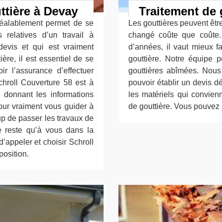
tière à Devay
Traitement de 
préalablement permet de se
Les gouttières peuvent êtr
relatives d’un travail à
changé coûte que coûte. 
 devis et qui est vraiment
d’années, il vaut mieux 
ère, il est essentiel de se
gouttière. Notre équipe 
ir l’assurance d’effectuer
gouttières abîmées. Nous
chroll Couverture 58 est à
pouvoir établir un devis d
 donnant les informations
les matériels qui convienn
pour vraiment vous guider à
de gouttière. Vous pouvez 
up de passer les travaux de
ne reste qu’à vous dans la
’appeler et choisir Schroll
position.