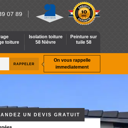
39 07 89
yage
Isolation toiture
Peinture sur
 toiture
58 Nièvre
tuile 58
On vous rappelle
immediatement
ANDEZ UN DEVIS GRATUIT
nnées