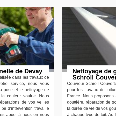
nelle de Devay
Nettoyage de g
Schroll Couver
alisée dans les travaux de
otre service, nous vous
Couvreur Schroll Couvertu
la pose et le nettoyage de
pour les travaux de toitu
t la couleur voulue. Nous
France. Nous proposons a
parations de vos veilles
gouttière, réparation de g
pe d’intervention travaille
la durée de vie de vos go
ites appel à nous en nous
à chaque type de toit. Au f