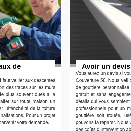
vaux de
Avoir un devis
Vous aurez un devis si vou
l faut veiller aux descentes
Couverture 58. Nous veill
ion des traces sur les murs
de gouttière personnalisé 
 le plus souvent dues à la
gratuit et sans engageme
staller sur toute maison un
détails qui vous semblent
 l’étanchéité de la toiture
professionnels pour un me
analisations. Pour un projet
gouttière soit trouée, u
 parvenir votre demande.
pouvons la réparer. Nous 
des coûts d’intervention a