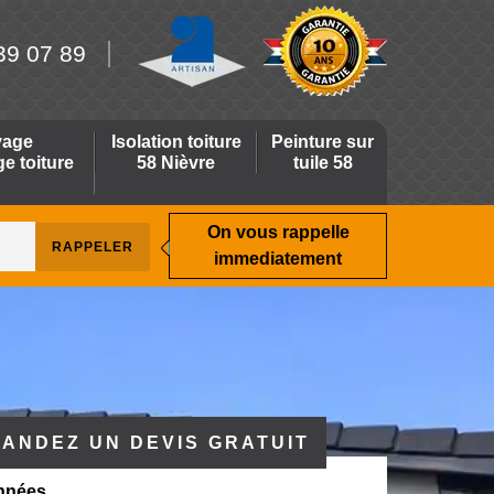
39 07 89
yage
Isolation toiture
Peinture sur
 toiture
58 Nièvre
tuile 58
On vous rappelle
immediatement
ANDEZ UN DEVIS GRATUIT
nnées