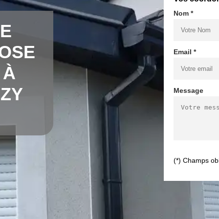
Nom *
DE
POSE
Email *
 À
RZY
Message
(*) Champs obl