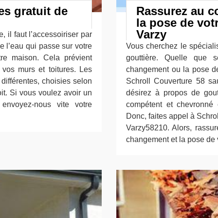
es gratuit de
Rassurez au c
la pose de vot
Varzy
, il faut l’accessoiriser par
e l’eau qui passe sur votre
Vous cherchez le spécialis
otre maison. Cela prévient
gouttière. Quelle que s
e vos murs et toitures. Les
changement ou la pose de 
différentes, choisies selon
Schroll Couverture 58 sa
oit. Si vous voulez avoir un
désirez à propos de goutt
 envoyez-nous vite votre
compétent et chevronné 
Donc, faites appel à Schro
Varzy58210. Alors, rassur
changement et la pose de v