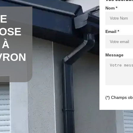
Nom *
DE
POSE
Email *
 À
VRON
Message
(*) Champs obl