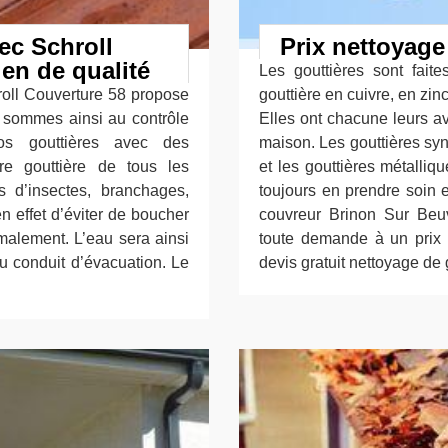
ec Schroll
Prix nettoyage
ien de qualité
Les gouttières sont fait
hroll Couverture 58 propose
gouttière en cuivre, en zi
s sommes ainsi au contrôle
Elles ont chacune leurs a
s gouttières avec des
maison. Les gouttières syn
tre gouttière de tous les
et les gouttières métalliq
 d’insectes, branchages,
toujours en prendre soin e
n effet d’éviter de boucher
couvreur Brinon Sur Beuv
rmalement. L’eau sera ainsi
toute demande à un prix c
du conduit d’évacuation. Le
devis gratuit nettoyage de 