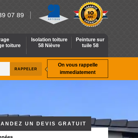
39 07 89
yage
Isolation toiture
Peinture sur
 toiture
58 Nièvre
tuile 58
On vous rappelle
immediatement
ANDEZ UN DEVIS GRATUIT
nnées