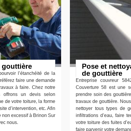
 gouttière
Pose et netto
de gouttière
ourvoir l’étanchéité de la
 préférez faire une demande
Entreprise couvreur 584
ravaux à faire. Chez notre
Couverture 58 est une s
s offrons un devis selon
prendre soin des gouttièr
ue de votre toiture, la forme
travaux de gouttière. Nou
ite d’intervention, etc. Afin
nettoyer tous types de g
e non excessif à Brinon Sur
infiltrations d’eau, faire 
vec nous.
votre toiture des fuites d
faire parvenir votre demand