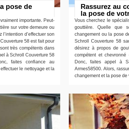
la pose de
Rassurez au c
la pose de vot
 vraiment importante. Peut-
Vous cherchez le spécialis
ttière sur votre demeure ou
gouttière. Quelle que s
 l’intention d’effectuer son
changement ou la pose de 
Couverture 58 est fait pour
Schroll Couverture 58 sa
i sont très compétents dans
désirez à propos de goutt
ppel à Schroll Couverture 58
compétent et chevronné 
nc, faites confiance au
Donc, faites appel à S
ffectuer le nettoyage et la
Armes58500. Alors, rassur
changement et la pose de v