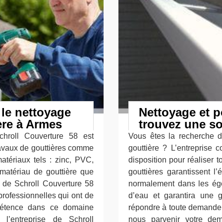
 le nettoyage
Nettoyage et p
ière à Armes
trouvez une so
chroll Couverture 58 est
Vous êtes la recherche d
ravaux de gouttières comme
gouttière ? L’entreprise 
tériaux tels : zinc, PVC,
disposition pour réaliser 
 matériau de gouttière que
gouttières garantissent l
e de Schroll Couverture 58
normalement dans les égou
professionnelles qui ont de
d’eau et garantira une 
pétence dans ce domaine
répondre à toute demande e
 l’entreprise de Schroll
nous parvenir votre de