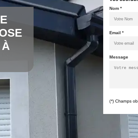
Nom *
DE
POSE
Email *
 À
Message
(*) Champs obl