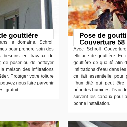
de gouttière
Pose de goutti
Couverture 58
dans le domaine, Schroll
rmes pour prendre soin des
Avec Schroll Couvertur
us besoins en travaux de
efficace de gouttière. En 
, de poser ou de nettoyer
gouttière de qualité afin
la maison des infiltrations
infiltrations d’eau dans le
tier. Protéger votre toiture
ce fait essentielle pour g
s pouvez nous faire parvenir
l’humidité qui peut êtr
t gratuit.
périodes humides, l'eau de p
suivent les canaux pour al
bonne installation.