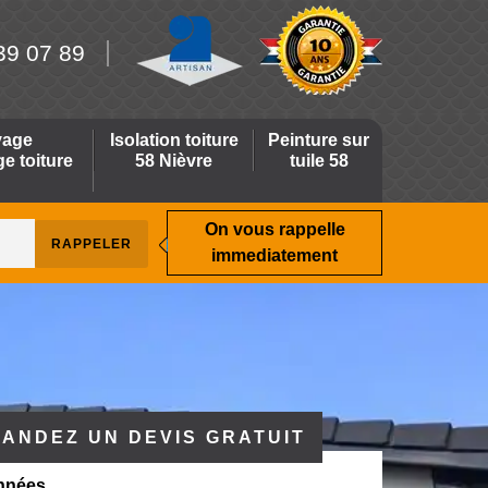
39 07 89
yage
Isolation toiture
Peinture sur
 toiture
58 Nièvre
tuile 58
On vous rappelle
immediatement
ANDEZ UN DEVIS GRATUIT
nnées