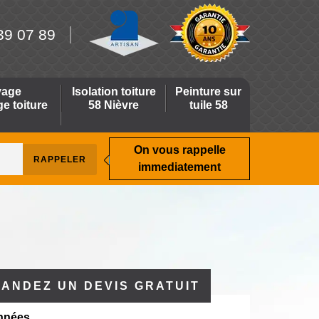
39 07 89
yage
Isolation toiture
Peinture sur
 toiture
58 Nièvre
tuile 58
On vous rappelle
immediatement
ANDEZ UN DEVIS GRATUIT
nnées