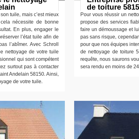
elain
de toiture 581
son tuile, mais c’est mieux
Pour vous réussir un netto
e cela nécessite de bonne
propose des services fiabl
ultat. En plus, engager le
faire un démoussage et lui o
éserver l’état tuile afin de
pas sans risque, cependan
pas l’abîmer. Avec Schroll
pour que nos équipes inte
e nettoyage de votre tuile
de nettoyage de toiture 
ssionnel qui sont compétent
requête, nous saurons vous 
tez surtout pas à contacter
sera rendu en moins de 24
aint Andelain 58150. Ainsi,
yage de votre tuile.