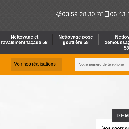
03 59 28 30 78
06 43 
Nettoyage et
Nettoyage pose
Netto
ravalement façade 58
gouttière 58
demoussage
58
Voir nos réalisations
DEM
Vos coordo