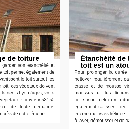
e de toiture
Étanchéité de t
toit est un ato
e garder son étanchéité et
e toit permet également de
Pour prolonger la durée d
vahissent le toit surtout les
nettoyer régulièrement 
e toit, ces végétaux doivent
crasse et de mousse vie
raitements hydrofuges, votre
mousses et les lichens
es végétaux. Couvreur 58150
toit surtout celui en ar
ice de toute demande.
également salissent peu 
auprès de notre équipe
encore moins esthétique. L’
à laver, démousser et de tra