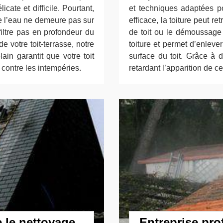
cate et difficile. Pourtant,
et techniques adaptées po
que l’eau ne demeure pas sur
efficace, la toiture peut r
filtre pas en profondeur du
de toit ou le démoussage d
e votre toit-terrasse, notre
toiture et permet d’enleve
ain garantit que votre toit
surface du toit. Grâce à de
 contre les intempéries.
retardant l’apparition de c
e le nettoyage
Entreprise pro