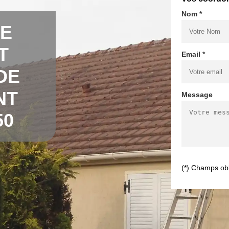
Nom *
DE
T
Email *
DE
NT
Message
50
(*) Champs obl