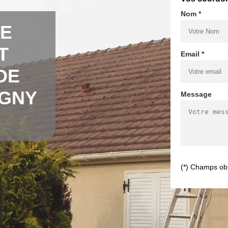
Nom *
DE
T
Email *
DE
UGNY
Message
(*) Champs obl