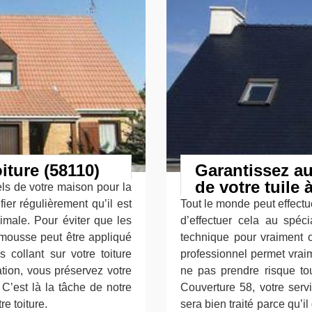
iture (58110)
Garantissez au
de votre tuile
els de votre maison pour la
ifier régulièrement qu’il est
Tout le monde peut effectu
imale. Pour éviter que les
d’effectuer cela au spéc
-mousse peut être appliqué
technique pour vraiment o
 collant sur votre toiture
professionnel permet vraime
ation, vous préservez votre
ne pas prendre risque tou
 C’est là la tâche de notre
Couverture 58, votre serv
e toiture.
sera bien traité parce qu’