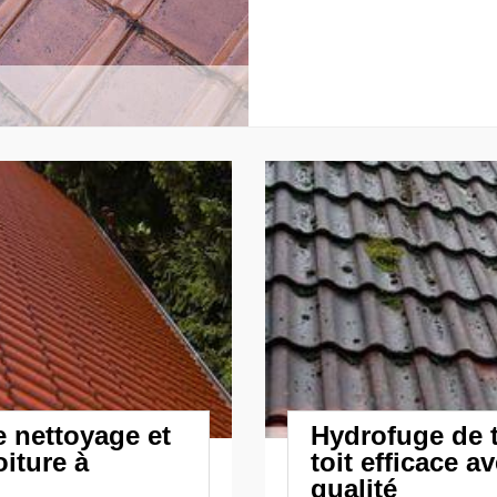
e nettoyage et
Hydrofuge de t
iture à
toit efficace a
qualité