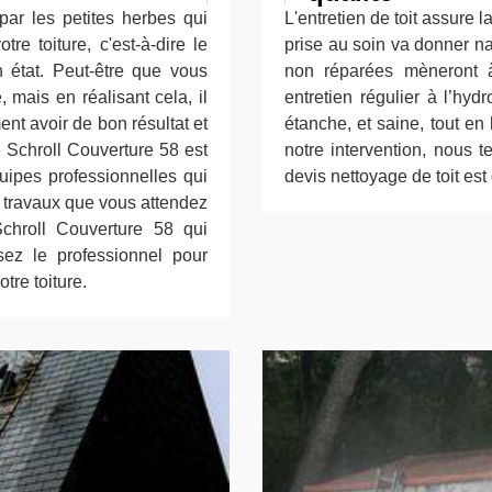
 par les petites herbes qui
L'entretien de toit assure l
re toiture, c'est-à-dire le
prise au soin va donner na
n état. Peut-être que vous
non réparées mèneront 
 mais en réalisant cela, il
entretien régulier à l’hyd
nt avoir de bon résultat et
étanche, et saine, tout en
e Schroll Couverture 58 est
notre intervention, nous t
quipes professionnelles qui
devis nettoyage de toit est
s travaux que vous attendez
 Schroll Couverture 58 qui
ez le professionnel pour
tre toiture.