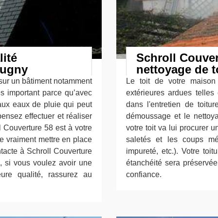
lité
Schroll Couver
ougny
nettoyage de t
r sur un bâtiment notamment
Le toit de votre maison
rès important parce qu’avec
extérieures ardues telles
 aux eaux de pluie qui peut
dans l'entretien de toitu
pensez effectuer et réaliser
démoussage et le nettoya
l Couverture 58 est à votre
votre toit va lui procurer
de vraiment mettre en place
saletés et les coups mét
ontacte à Schroll Couverture
impureté, etc.). Votre toi
, si vous voulez avoir une
étanchéité sera préservée
ure qualité, rassurez au
confiance.