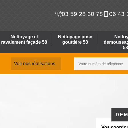
03 59 28 30 78
06 43 
Nettoyage et
Nettoyage pose
Netto
ravalement façade 58
gouttière 58
demoussage
58
Voir nos réalisations
DEM
Vos coordo