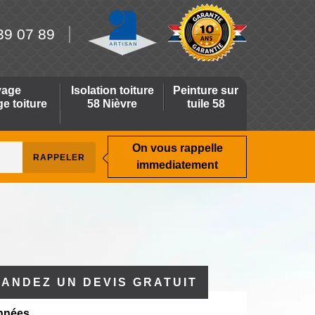
39 07 89
yage
Isolation toiture
Peinture sur
 toiture
58 Nièvre
tuile 58
On vous rappelle
immediatement
ANDEZ UN DEVIS GRATUIT
nnées