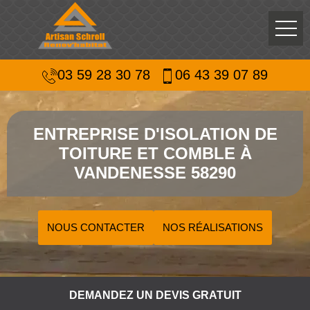
03 59 28 30 78
06 43 39 07 89
ENTREPRISE D'ISOLATION DE
TOITURE ET COMBLE À
VANDENESSE 58290
NOUS CONTACTER
NOS RÉALISATIONS
DEMANDEZ UN DEVIS GRATUIT