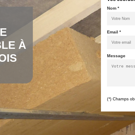
Nom *
DE
Email *
LE À
OIS
Message
(*) Champs obl