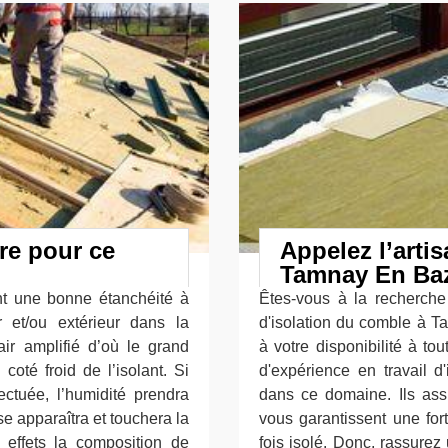
ure pour ce
Appelez l’arti
Tamnay En Ba
nt une bonne étanchéité à
Êtes-vous à la recherche 
ur et/ou extérieur dans la
d'isolation du comble à T
ir amplifié d’où le grand
à votre disponibilité à t
coté froid de l’isolant. Si
d'expérience en travail d'
ectuée, l’humidité prendra
dans ce domaine. Ils ass
e apparaîtra et touchera la
vous garantissent une fort
r effets la composition de
fois isolé. Donc, rassure