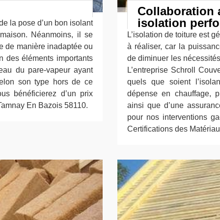
Collaboration 
isolation perf
e la pose d’un bon isolant
 maison. Néanmoins, il se
L’isolation de toiture est 
asse de manière inadaptée ou
à réaliser, car la puissan
 un des éléments importants
de diminuer les nécessités d
iveau du pare-vapeur ayant
L’entreprise Schroll Couve
selon son type hors de ce
quels que soient l’isola
us bénéficierez d’un prix
dépense en chauffage, pr
à Tamnay En Bazois 58110.
ainsi que d’une assurance
pour nos interventions ga
Certifications des Matériau