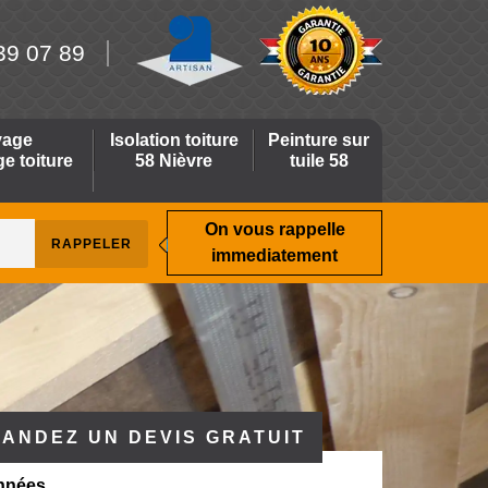
39 07 89
yage
Isolation toiture
Peinture sur
 toiture
58 Nièvre
tuile 58
On vous rappelle
immediatement
ANDEZ UN DEVIS GRATUIT
nnées