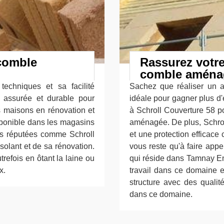
 comble
Rassurez votre
comble aména
techniques et sa facilité
Sachez que réaliser un 
te, assurée et durable pour
idéale pour gagner plus d'
es maisons en rénovation et
à Schroll Couverture 58 po
isponible dans les magasins
aménagée. De plus, Schrol
ises réputées comme Schroll
et une protection efficace 
solant et de sa rénovation.
vous reste qu'à faire appe
efois en ôtant la laine ou
qui réside dans Tamnay En
x.
travail dans ce domaine e
structure avec des quali
dans ce domaine.